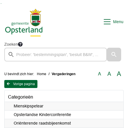
Ga naar de inhoud van deze pagina
Ga naar het zoeken
Ga naar het menu
Menu
Zoeken
A
A
A
U bevindt zich hier:
Home
Vergaderingen
Vorige pagina
Categorieën
Mienskipspetear
Opsterlandse Kinderconferentie
Oriënterende raadsbijeenkomst