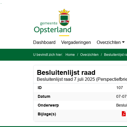
Ga naar de inhoud van deze pagina
Ga naar het zoeken
Ga naar het menu
Dashboard
Vergaderingen
Overzichten
U bevindt zich hier:
Home
Overzichten
Besluitenlijst 
Besluitenlijst raad
Besluitenlijst raad 7 juli 2025 (Perspectiefbrie
ID
107
Datum
07-07
Onderwerp
Beslui
Bijlage(s)