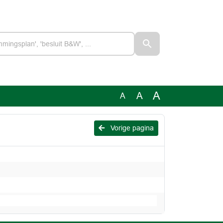
A
A
A
Vorige pagina