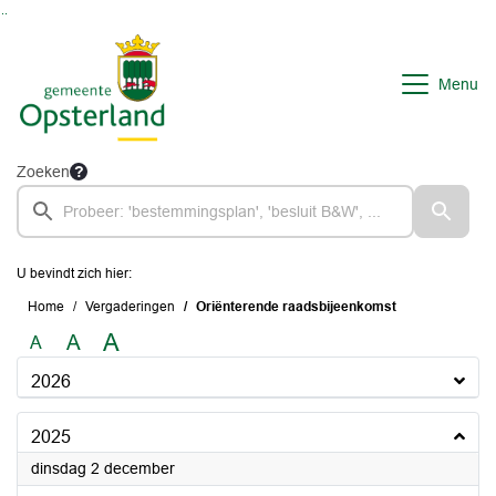
Ga naar de inhoud van deze pagina
Ga naar het zoeken
Ga naar het menu
Menu
Zoeken
U bevindt zich hier:
Home
Vergaderingen
Oriënterende raadsbijeenkomst
A
A
A
2026
2025
2025
dinsdag 2 december